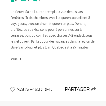
Le fleuve Saint-Laurent remplit la vue depuis vos
fenêtres. Trois chambres avec lits queen accueillent 8
voyageurs, avec un divan-lit queen en plus. Dehors,
profitez du spa 4 saisons pour 6 personnes sur la
terrasse, puis du coin feu avec chaises Adirondack sous
le ciel ouvert. Parfait pour des vacances dans la région de
Baie-Saint-Paul et plus loin : Québec est à 75 minutes.
Animaux acceptés, frais applicables. Les sentiers de
Charlevoix vous attendent.
Plus
Ce chalet offre un mélange parfait de confort et de luxe,
assurant des vacances mémorables pour jusqu'à 8
personnes.
PARTAGER
SAUVEGARDER
Composé de 3 chambres, chacune avec un lit queen, d'un
salon confortable avec un canapé-lit queen, de 2 salles