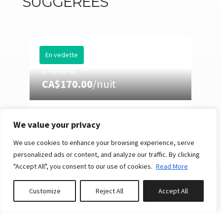
SUGGÉRÉES
En vedette
À PARTIR DE
CA$170.00
/nuit
EASTMAN 73: HOT TUB,
We value your privacy
POOL TABLE & SUMMER
NIGHTS
We use cookies to enhance your browsing experience, serve
personalized ads or content, and analyze our traffic. By clicking
10
4
3
Réserver
"Accept All", you consent to our use of cookies.
Read More
Customize
Reject All
Accept All
Réserver ou Demander un prix
En vedette