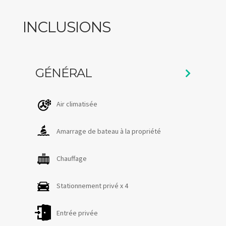
de bains complètes et d'une salle d'eau, le chalet offre
amplement d'espace et de confort pour votre groupe.
INCLUSIONS
À l'extérieur, découvrez un spacieux spa 4 saisons pour 6
personnes, vous invitant à vous détendre dans un cadre
serein. À côté de la terrasse inférieure, un coin feu avec
GÉNÉRAL
des chaises Adirondack crée l'ambiance idéale pour des
soirées chaleureuses sous un ciel étoilé.
Air climatisée
Portail vers l'aventure : Du chalet, un monde d'aventure
vous attend à quelques minutes en voiture. Lancez-vous
Amarrage de bateau à la propriété
dans des aventures palpitantes. Et avec la ville de
Québec à seulement 1 heure 15 minutes, l'exploration
Chauffage
urbaine est à portée de main.
Stationnement privé x 4
Que ce soit pour une escapade de fin de semaine ou un
séjour en semaine, le chalet Panoramique offre une
Entrée privée
accessibilité avantageuse vers l'Autoroute 362, la région