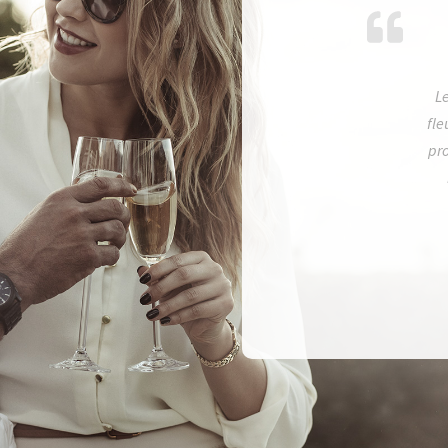
Le
fle
pr