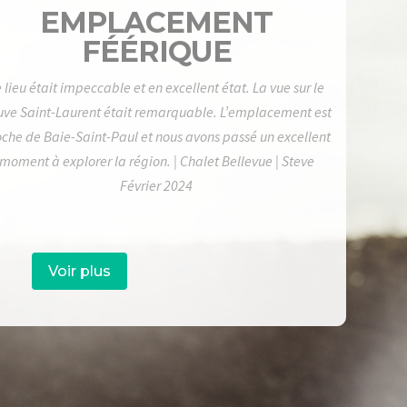
EMPLACEMENT
FÉÉRIQUE
 lieu était impeccable et en excellent état. La vue sur le
uve Saint-Laurent était remarquable. L’emplacement est
oche de Baie-Saint-Paul et nous avons passé un excellent
moment à explorer la région. | Chalet Bellevue | Steve
Février 2024
Voir plus