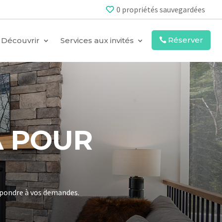
0
propriétés sauvegardées
Réserver
Découvrir
Services aux invités
À POUR
répondre à vos demandes.