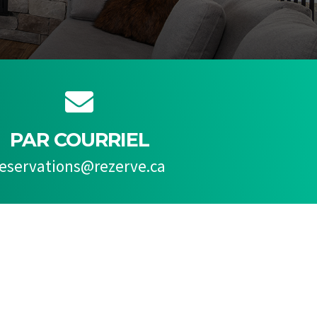

PAR COURRIEL
reservations@rezerve.ca