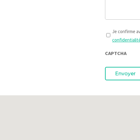
Termes
Je confirme av
et
confidentialit
conditions
CAPTCHA
*